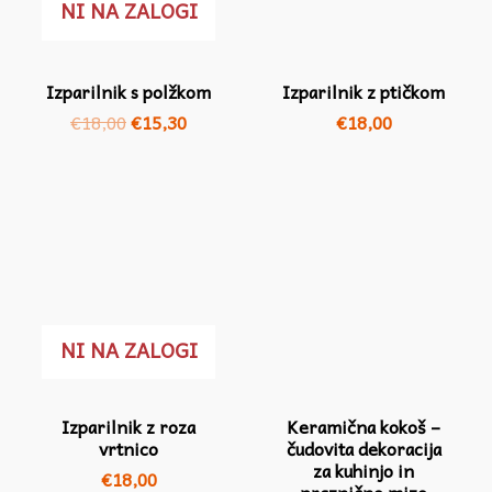
NI NA ZALOGI
Izparilnik s polžkom
Izparilnik z ptičkom
€
18,00
€
15,30
€
18,00
Cenovn
razpon:
od
€10,00
do
€12,00
NI NA ZALOGI
Izparilnik z roza
Keramična kokoš –
vrtnico
čudovita dekoracija
za kuhinjo in
€
18,00
praznično mizo