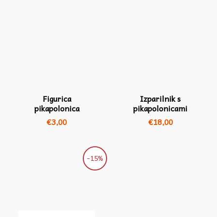
Figurica
Izparilnik s
pikapolonica
pikapolonicami
€
3,00
€
18,00
Izvirna
Trenutna
-15%
cena
cena
je
je:
bila:
€15,30.
€18,00.