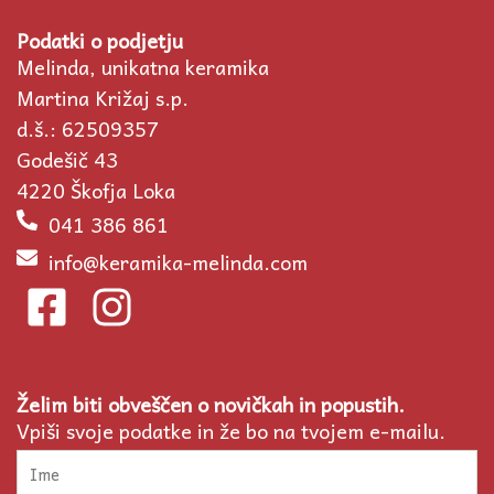
Podatki o podjetju
Melinda, unikatna keramika
Martina Križaj s.p.
d.š.: 62509357
Godešič 43
4220 Škofja Loka
041 386 861
info@keramika-melinda.com
F
I
a
n
c
s
Želim biti obveščen o novičkah in popustih.
e
t
Vpiši svoje podatke in že bo na tvojem e-mailu.
b
a
Ime