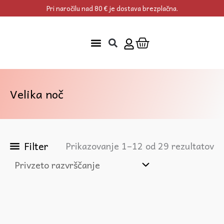
Skip
Pri naročilu nad 80 € je dostava brezplačna.
to
content
Cart
Velika noč
Filter
Prikazovanje 1–12 od 29 rezultatov