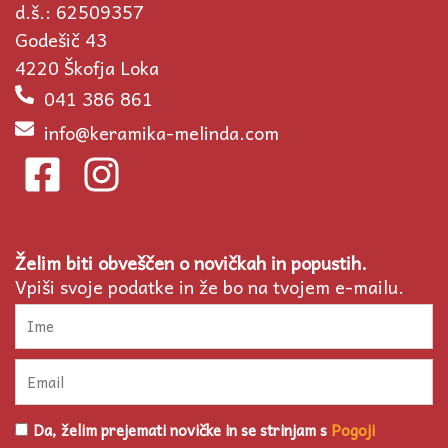
d.š.: 62509357
Godešič 43
4220 Škofja Loka
041 386 861
info@keramika-melinda.com
F
I
a
n
c
s
Želim biti obveščen o novičkah in popustih.
e
t
Vpiši svoje podatke in že bo na tvojem e-mailu.
b
a
Ime
o
g
Email
o
r
k
a
Pogoji
Da, želim prejemati novičke in se strinjam s
Pogoji