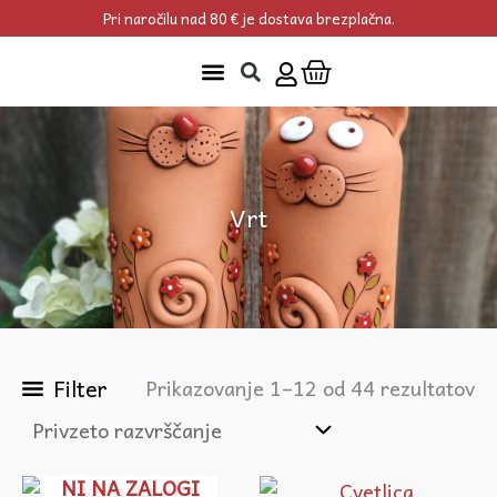
Skip
Pri naročilu nad 80 € je dostava brezplačna.
to
Cart
content
Vrt
Filter
Prikazovanje 1–12 od 44 rezultatov
NI NA ZALOGI