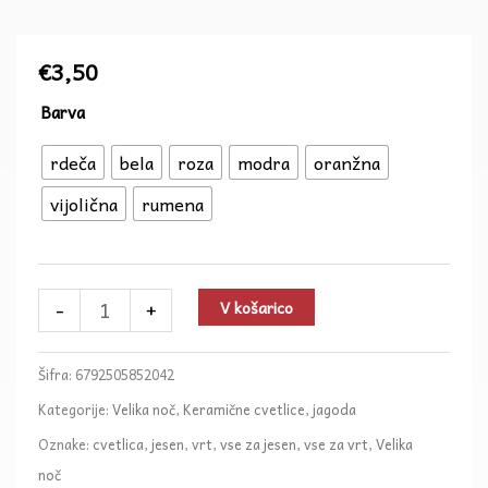
€
3,50
Cvetlica
Barva
količina
rdeča
bela
roza
modra
oranžna
vijolična
rumena
-
+
V košarico
Šifra:
6792505852042
Kategorije:
Velika noč
,
Keramične cvetlice, jagoda
Oznake:
cvetlica
,
jesen
,
vrt
,
vse za jesen
,
vse za vrt
,
Velika
noč