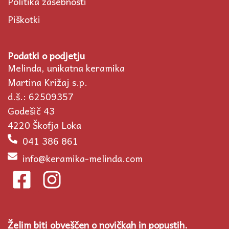
Politika zasebnosti
Piškotki
Podatki o podjetju
Melinda, unikatna keramika
Martina Križaj s.p.
d.š.: 62509357
Godešič 43
4220 Škofja Loka
041 386 861
info@keramika-melinda.com
F
I
a
n
c
s
Želim biti obveščen o novičkah in popustih.