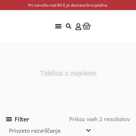
Skip
Pri naročilu nad 80 € je dostava brezplačna.
to
content
Cart
Tablica z napisom
Filter
Prikaz vseh 2 rezultatov