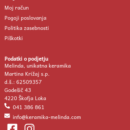
Moj račun
Pogoji poslovanja
Politika zasebnosti
Piškotki
Podatki o podjetju
Melinda, unikatna keramika
Martina Križaj s.p.
d.š.: 62509357
Godešič 43
4220 Škofja Loka
041 386 861
info@keramika-melinda.com
F
I