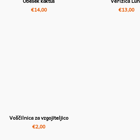
Obesek kaktus
Verižica Lun
€
14,00
€
13,00
Voščilnica za vzgojiteljico
€
2,00