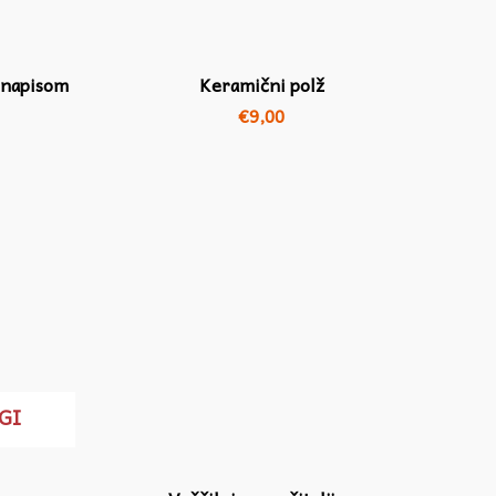
 napisom
Keramični polž
€
9,00
GI