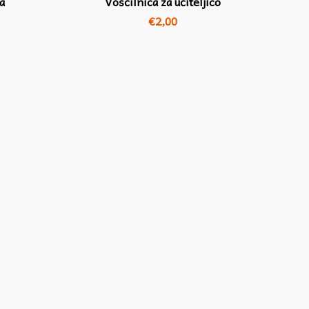
a
Voščilnica za učiteljico
€
2,00