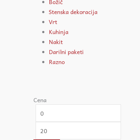
Božič
Stenska dekoracija
Vrt
Kuhinja
Nakit
Darilni paketi
Razno
Cena
Min
Max
cena
cena