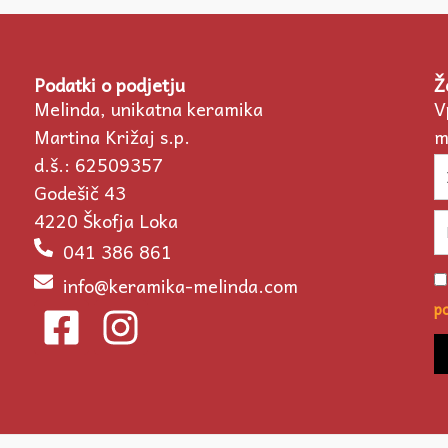
Podatki o podjetju
Ž
Melinda, unikatna keramika
V
Martina Križaj s.p.
m
d.š.: 62509357
I
Godešič 43
4220 Škofja Loka
Em
041 386 861
Po
info@keramika-melinda.com
F
I
po
p
a
n
c
s
e
t