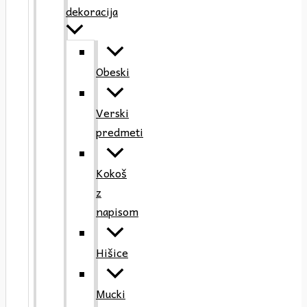
dekoracija
Obeski
Verski
predmeti
Kokoš
z
napisom
Hišice
Mucki