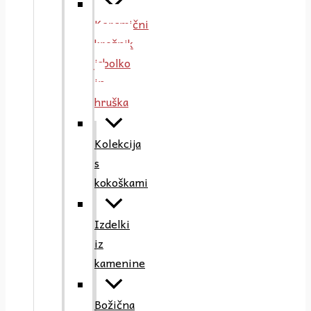
Keramični
krožnik
jabolko
in
hruška
Kolekcija
s
kokoškami
Izdelki
iz
kamenine
Božična