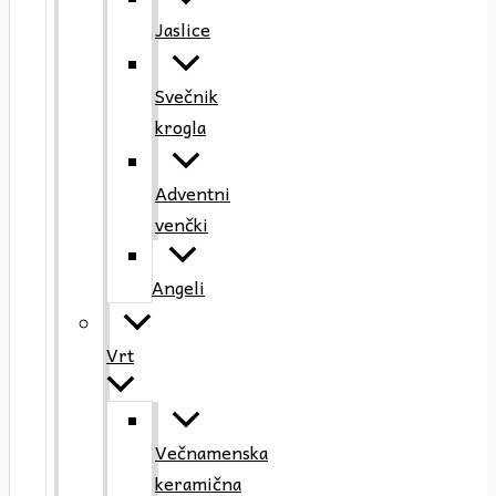
Jaslice
Svečnik
krogla
Adventni
venčki
Angeli
Vrt
Večnamenska
keramična