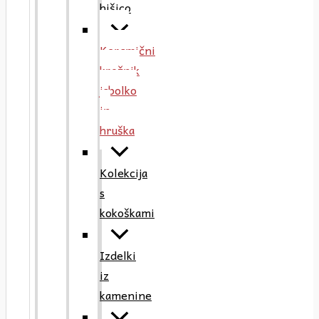
hišico
Keramični
krožnik
jabolko
in
hruška
Kolekcija
s
kokoškami
Izdelki
iz
kamenine