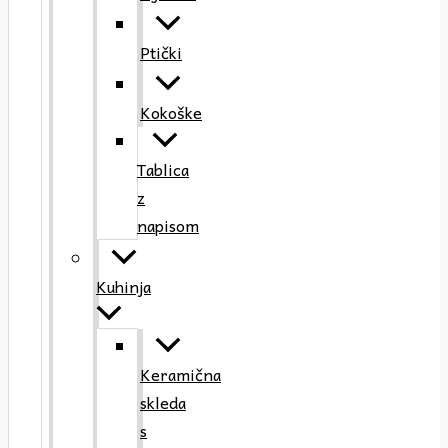
Ptički
Kokoške
Tablica
z
napisom
Kuhinja
Keramična
skleda
s