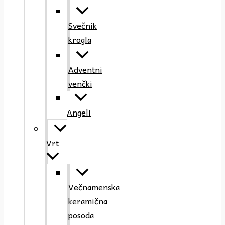
Svečnik
krogla
Adventni
venčki
Angeli
Vrt
Večnamenska
keramična
posoda