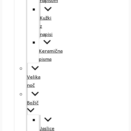
napisom
Kužki
z
napisi
Keramična
pisma
Velika
noč
Božič
Jaslice