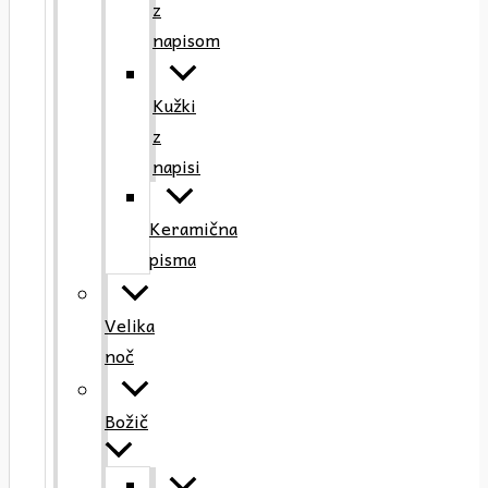
z
napisom
Kužki
z
napisi
Keramična
pisma
Velika
noč
Božič