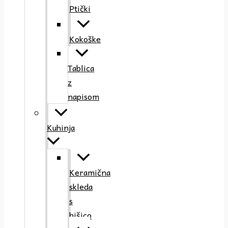
Ptički
Kokoške
Tablica
z
napisom
Kuhinja
Keramična
skleda
s
hišico