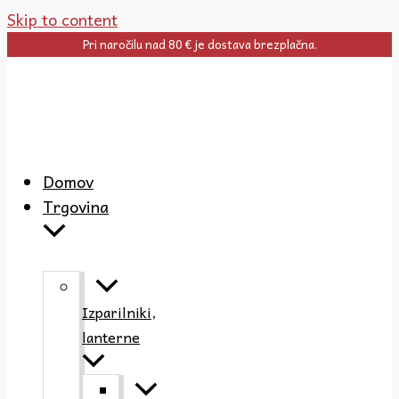
Skip to content
Pri naročilu nad 80 € je dostava brezplačna.
Domov
Trgovina
Izparilniki,
lanterne