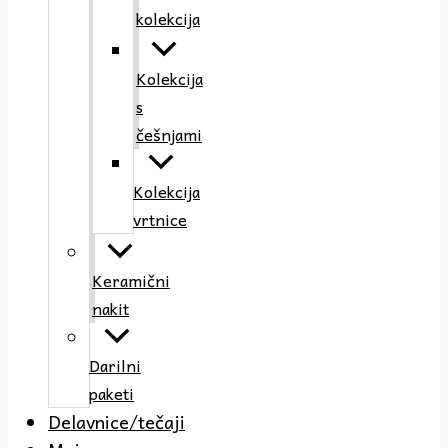
kolekcija
Kolekcija
s
češnjami
Kolekcija
vrtnice
Keramični
nakit
Darilni
paketi
Delavnice/tečaji