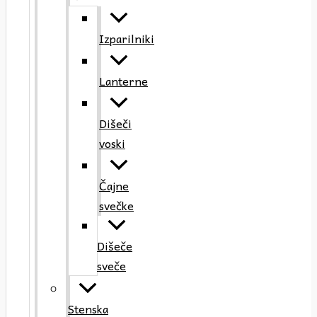
Izparilniki
Lanterne
Dišeči
voski
Čajne
svečke
Dišeče
sveče
Stenska