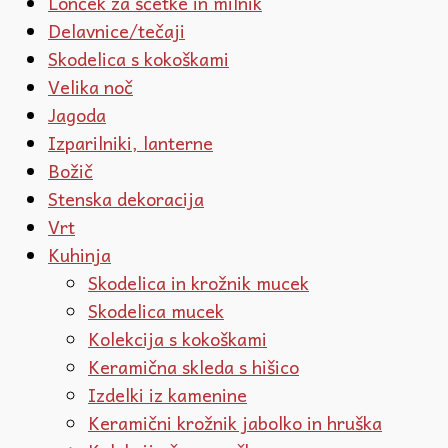
Lonček za ščetke in milnik
Delavnice/tečaji
Skodelica s kokoškami
Velika noč
Jagoda
Izparilniki, lanterne
Božič
Stenska dekoracija
Vrt
Kuhinja
Skodelica in krožnik mucek
Skodelica mucek
Kolekcija s kokoškami
Keramična skleda s hišico
Izdelki iz kamenine
Keramični krožnik jabolko in hruška