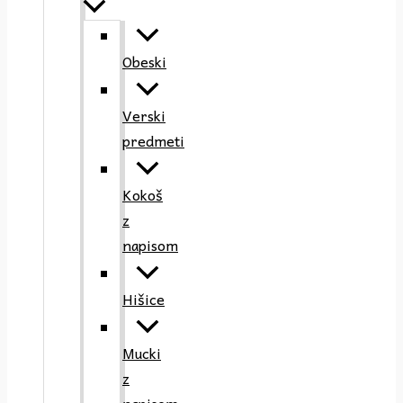
Obeski
Verski
predmeti
Kokoš
z
napisom
Hišice
Mucki
z