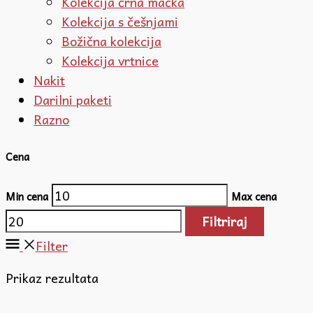
Kolekcija črna mačka
Kolekcija s češnjami
Božična kolekcija
Kolekcija vrtnice
Nakit
Darilni paketi
Razno
Cena
Min cena
Max cena
Filtriraj
Filter
Prikaz rezultata