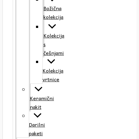
Božična
kolekcija
Kolekcija
s
češnjami
Kolekcija
vrtnice
Keramični
nakit
Darilni
paketi