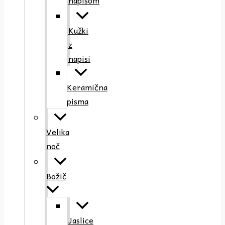
napisom
Kužki
z
napisi
Keramična
pisma
Velika
noč
Božič
Jaslice