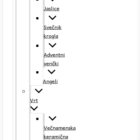
Jaslice
Svečnik
krogla
Adventni
venčki
Angeli
Vrt
Večnamenska
keramična