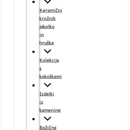
Keramični
krožnik
jabolko
in
hruška
Kolekcija
s
kokoškami
Izdelki
iz
kamenine
Božična