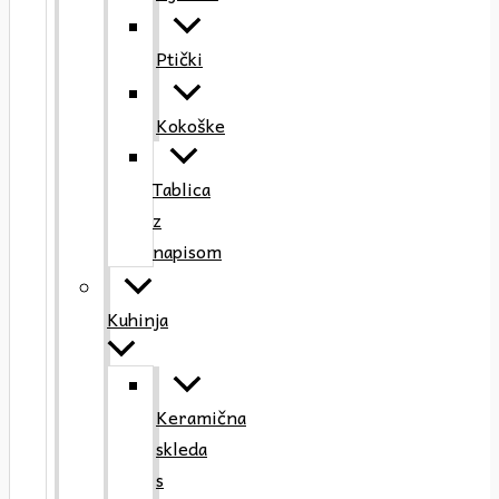
Ptički
Kokoške
Tablica
z
napisom
Kuhinja
Keramična
skleda
s