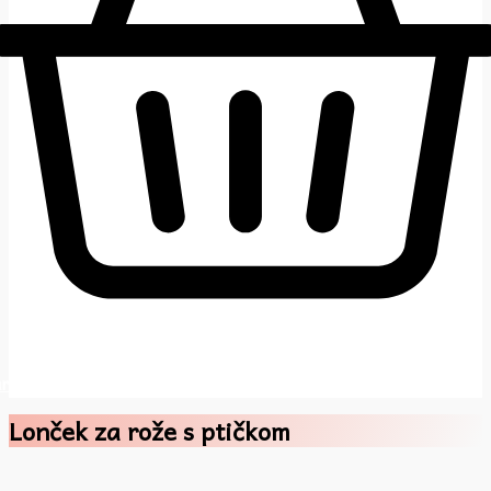
rt
Lonček za rože s ptičkom