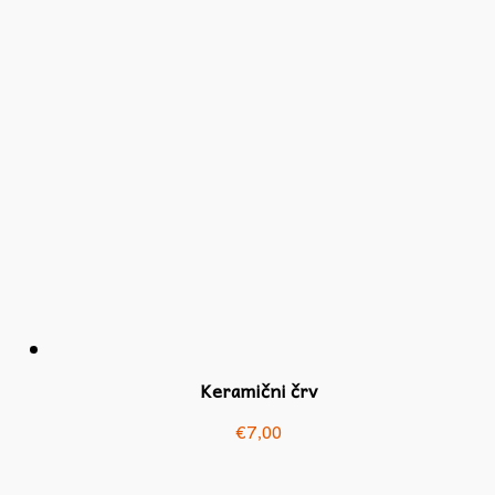
Keramični črv
€
7,00