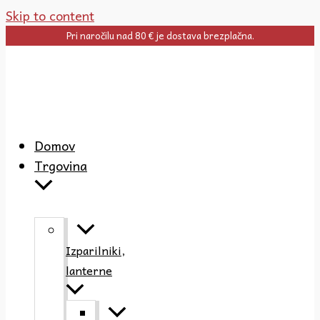
Skip to content
Pri naročilu nad 80 € je dostava brezplačna.
Domov
Trgovina
Izparilniki,
lanterne