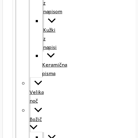
z
napisom
Kužki
z
napisi
Keramična
pisma
Velika
noč
Božič