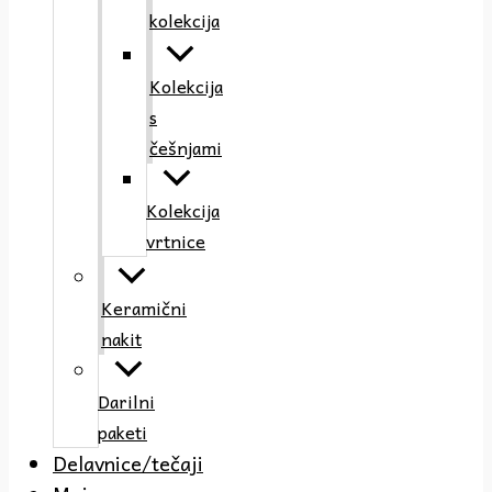
kolekcija
Kolekcija
s
češnjami
Kolekcija
vrtnice
Keramični
nakit
Darilni
paketi
Delavnice/tečaji