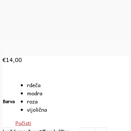
€
14,00
rdeča
modra
roza
Barva
vijolična
Počisti