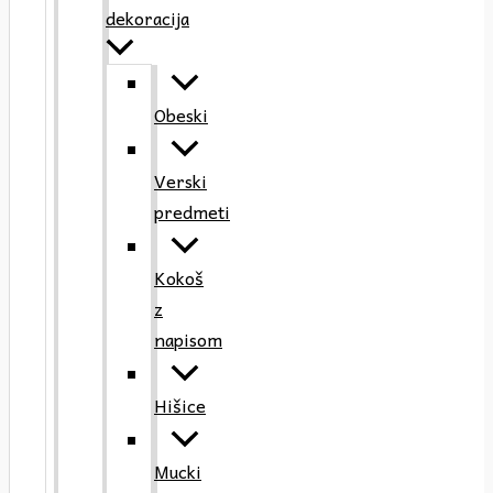
dekoracija
Obeski
Verski
predmeti
Kokoš
z
napisom
Hišice
Mucki