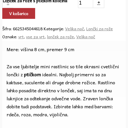
Lonček za rože s ptičkom količina
-
+
V košarico
Šifra:
6625345044618
Kategorije:
Velika noč
,
Lončki za rože
Oznake:
vrt
,
vse za vrt
,
lonček za rože
,
Velika noč
Mere: višina 8 cm, premer 9 cm
Za vse ljubitelje mini rastlinic so tile okrasni cvetlični
lončki z
ptičkom
idealni. Najbolj primerni so za
kaktuse, suculente ali druge drobne rožice. Rastlino
lahko posadite direktno v lonček, saj ima ta na dnu
luknjice za odtekanje odvečne vode. Zraven lončka
dobite tudi podstavek. Izbirate lahko med barvami:
rdeča, roza, modra, vijolična.