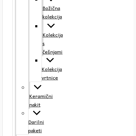
Božična
kolekcija
Kolekcija
s
češnjami
Kolekcija
vrtnice
Keramični
nakit
Darilni
paketi