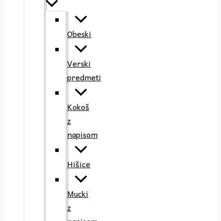
Obeski
Verski
predmeti
Kokoš
z
napisom
Hišice
Mucki
z