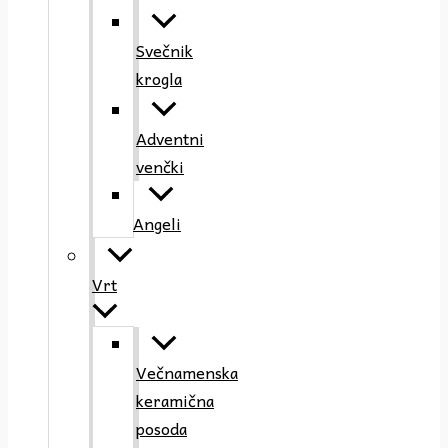
Svečnik
krogla
Adventni
venčki
Angeli
Vrt
Večnamenska
keramična
posoda