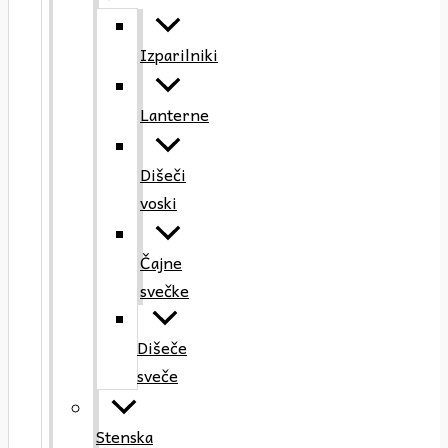
Izparilniki
Lanterne
Dišeči
voski
Čajne
svečke
Dišeče
sveče
Stenska