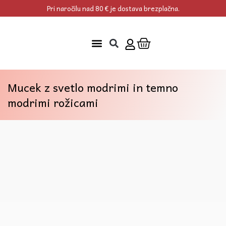
Skip
Pri naročilu nad 80 € je dostava brezplačna.
to
content
Cart
Mucek z svetlo modrimi in temno
modrimi rožicami