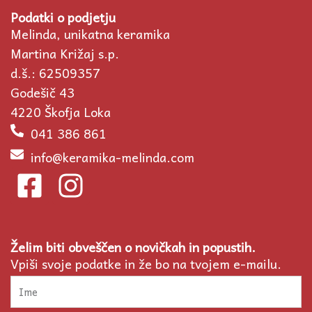
Podatki o podjetju
Melinda, unikatna keramika
Martina Križaj s.p.
d.š.: 62509357
Godešič 43
4220 Škofja Loka
041 386 861
info@keramika-melinda.com
F
I
a
n
c
s
Želim biti obveščen o novičkah in popustih.
e
t
Vpiši svoje podatke in že bo na tvojem e-mailu.
b
a
Ime