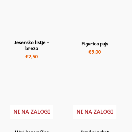
Jesensko listje –
Figurica pujs
breza
€
3,00
€
2,50
NI NA ZALOGI
NI NA ZALOGI
Mini keramična
Darilni paket