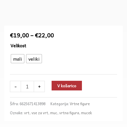
Cenovni
€
19,00
–
€
22,00
razpon:
Mucek
Velikost
od
z
€19,00
mali
veliki
svetlo
do
modrimi
€22,00
in
temno
-
+
V košarico
modrimi
rožicami
Šifra:
6625671413898
Kategorija:
Vrtne figure
količina
Oznake:
vrt
,
vse za vrt
,
muc
,
vrtna figura
,
mucek