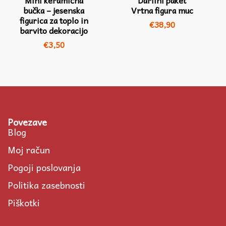
bučka – jesenska
Vrtna figura muc
figurica za toplo in
€
38,90
barvito dekoracijo
€
3,50
Povezave
Blog
Moj račun
Pogoji poslovanja
Politika zasebnosti
Piškotki