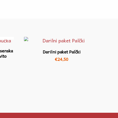
esenska
Darilni paket Palčki
vito
€
24,50