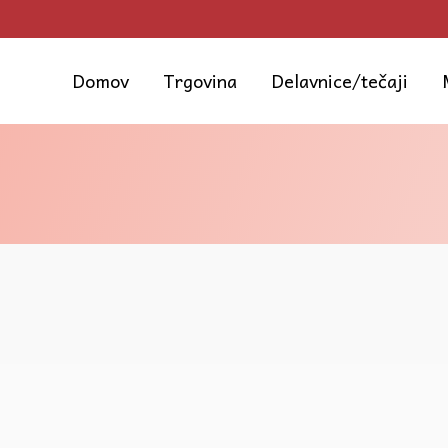
Skip
to
content
Domov
Trgovina
Delavnice/tečaji