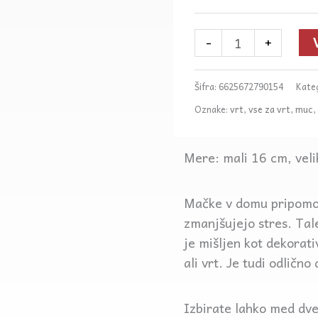
€
količina
-
+
Šifra:
6625672790154
Kateg
Oznake:
vrt
,
vse za vrt
,
muc
,
Mere: mali 16 cm, vel
Mačke v domu pripomor
zmanjšujejo stres. Ta
je mišljen kot dekorati
ali vrt. Je tudi odlično
Izbirate lahko med dv