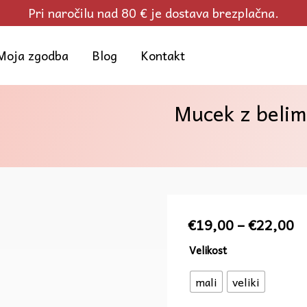
Pri naročilu nad 80 € je dostava brezplačna.
Moja zgodba
Blog
Kontakt
Mucek z belim
C
€
19,00
–
€
22,00
r
Mucek
Velikost
o
z
€
mali
veliki
belimi
d
rožicami