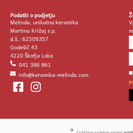
Podatki o podjetju
Ž
Melinda, unikatna keramika
V
Martina Križaj s.p.
m
d.š.: 62509357
I
Godešič 43
4220 Škofja Loka
Em
041 386 861
Po
info@keramika-melinda.com
F
I
po
p
a
n
c
s
e
t
b
a
Izdelava spletne strani:
mark