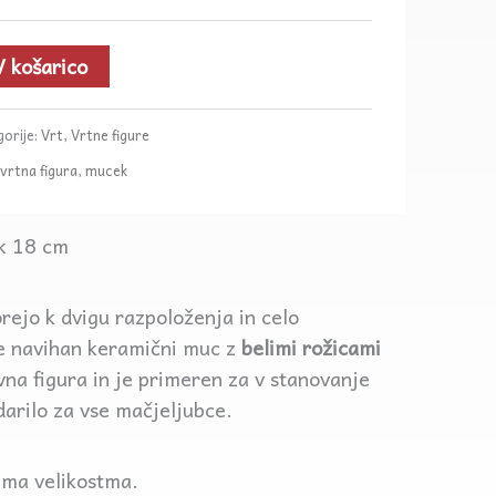
22,00
V košarico
orije:
Vrt
,
Vrtne figure
vrtna figura
,
mucek
ik 18 cm
ejo k dvigu razpoloženja in celo
le navihan keramični muc z
belimi rožicami
vna figura in je primeren za v stanovanje
 darilo za vse mačjeljubce.
ema velikostma.