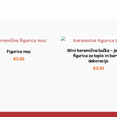
NI NA ZALOGI
Mini keramična bučka – j
Figurica muc
figurica za toplo in bar
€
3,00
dekoracijo
€
3,50