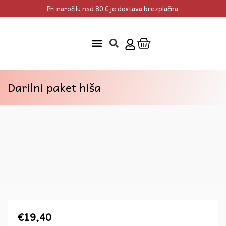
Skip
Pri naročilu nad 80 € je dostava brezplačna.
to
content
Cart
Darilni paket hiša
€
19,40