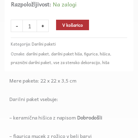
Razpoložljivost:
Na zalogi
Darilni
paket
hiša
-
+
V košarico
količina
Kategorija:
Darilni paketi
Oznake:
darilni paket
,
darilni paket hiša
,
figurica
,
hišica
,
praznični darilni paket
,
vse za stensko dekoracijo
,
hiša
Mere paketa: 22 x 22 x 3,5 cm
Darilni paket vsebuje:
– keramična hišica z napisom
Dobrodošli
– figurica mucek z rožico v beli barvi