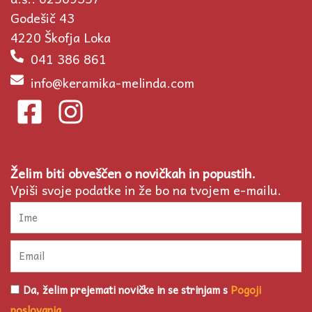
Godešič 43
4220 Škofja Loka
041 386 861
info@keramika-melinda.com
F
I
a
n
c
s
Želim biti obveščen o novičkah in popustih.
e
t
Vpiši svoje podatke in že bo na tvojem e-mailu.
b
a
Ime
o
g
Email
o
r
k
a
Pogoji
Da, želim prejemati novičke in se strinjam s
Pogoji
poslovanja
poslovanja
.