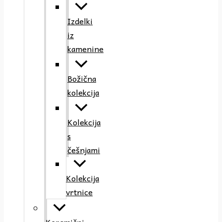
Izdelki
iz
kamenine
Božična
kolekcija
Kolekcija
s
češnjami
Kolekcija
vrtnice