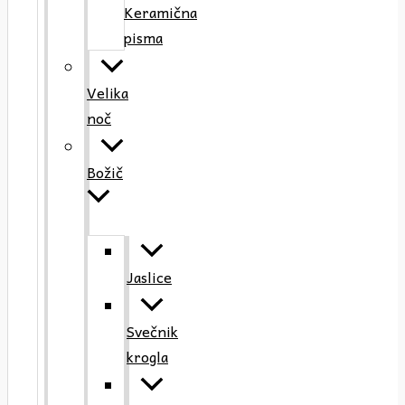
Keramična
pisma
Velika
noč
Božič
Jaslice
Svečnik
krogla