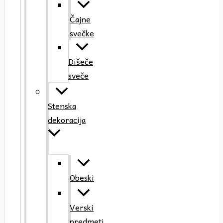
Čajne
svečke
Dišeče
sveče
Stenska
dekoracija
Obeski
Verski
predmeti