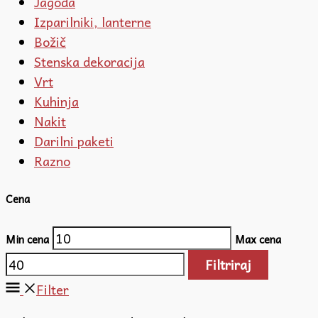
Jagoda
Izparilniki, lanterne
Božič
Stenska dekoracija
Vrt
Kuhinja
Nakit
Darilni paketi
Razno
Cena
Min cena
Max cena
Filtriraj
Filter