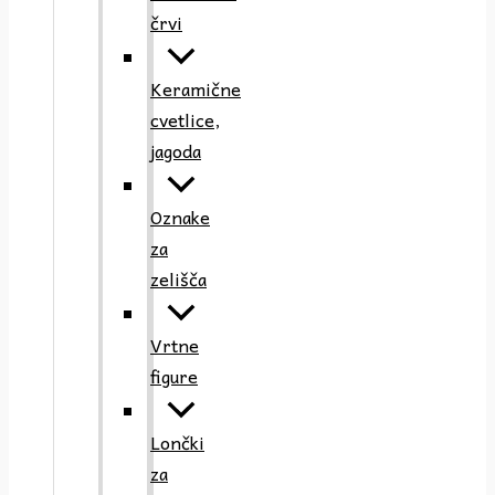
črvi
Keramične
cvetlice,
jagoda
Oznake
za
zelišča
Vrtne
figure
Lončki
za