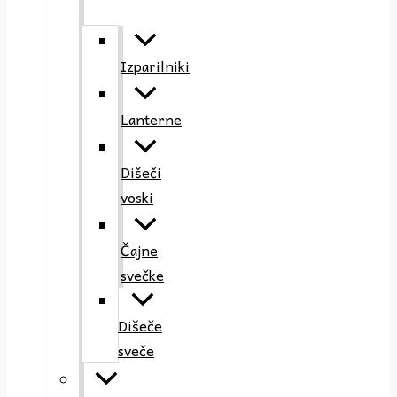
Izparilniki
Lanterne
Dišeči
voski
Čajne
svečke
Dišeče
sveče