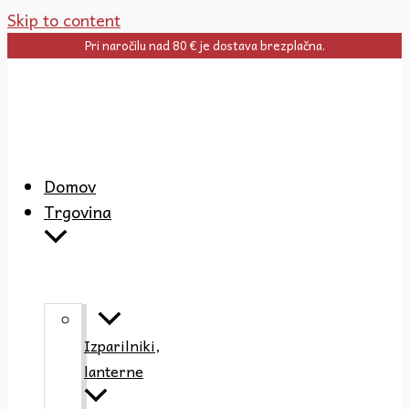
Skip to content
Pri naročilu nad 80 € je dostava brezplačna.
Domov
Trgovina
Izparilniki,
lanterne