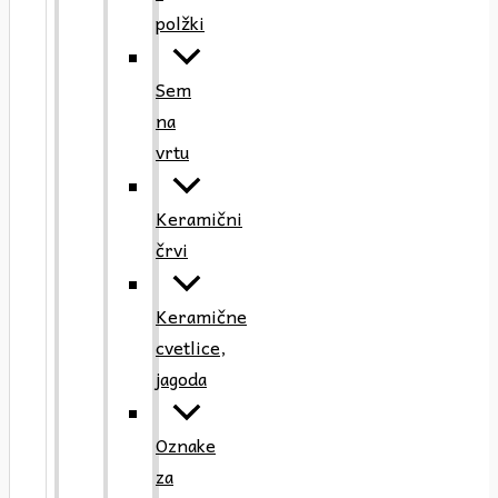
polžki
Sem
na
vrtu
Keramični
črvi
Keramične
cvetlice,
jagoda
Oznake
za