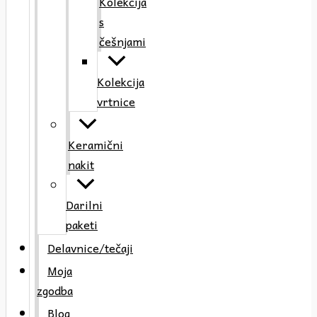
Kolekcija
s
češnjami
Kolekcija
vrtnice
Keramični
nakit
Darilni
paketi
Delavnice/tečaji
Moja
zgodba
Blog