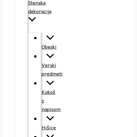
Stenska
dekoracija
Obeski
Verski
predmeti
Kokoš
z
napisom
Hišice