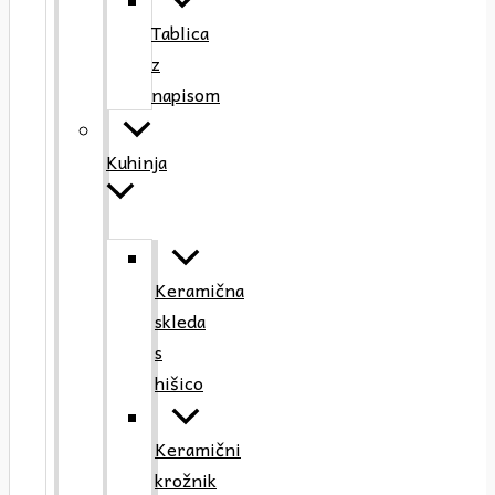
Tablica
z
napisom
Kuhinja
Keramična
skleda
s
hišico
Keramični
krožnik