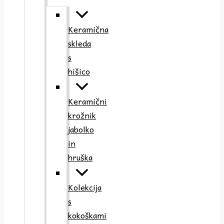
Keramična
skleda
s
hišico
Keramični
krožnik
jabolko
in
hruška
Kolekcija
s
kokoškami