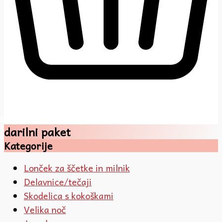
rt
darilni paket
Kategorije
Lonček za ščetke in milnik
Delavnice/tečaji
Skodelica s kokoškami
Velika noč