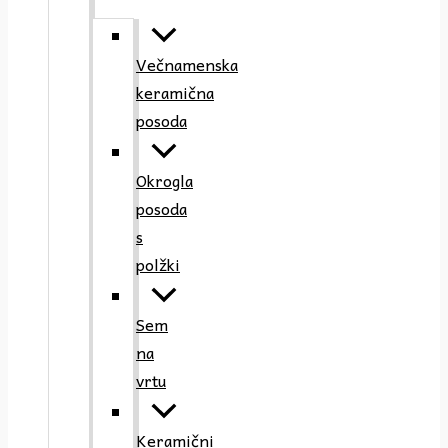
Večnamenska
keramična
posoda
Okrogla
posoda
s
polžki
Sem
na
vrtu
Keramični