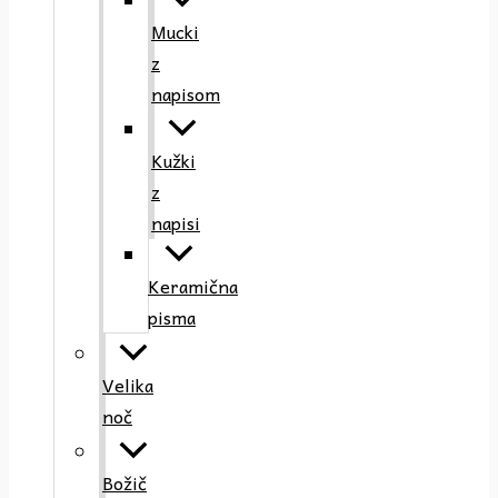
Mucki
z
napisom
Kužki
z
napisi
Keramična
pisma
Velika
noč
Božič