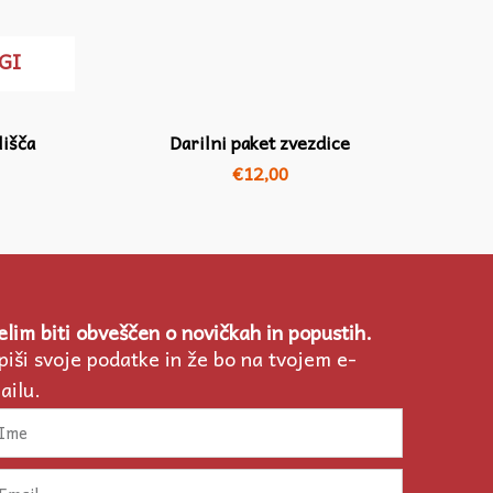
GI
lišča
Darilni paket zvezdice
€
12,00
elim biti obveščen o novičkah in popustih.
piši svoje podatke in že bo na tvojem e-
ailu.
me
ail