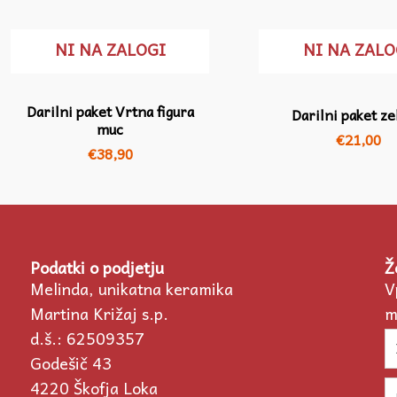
NI NA ZALOGI
NI NA ZALO
Darilni paket Vrtna figura
Darilni paket ze
muc
€
21,00
€
38,90
Podatki o podjetju
Ž
Melinda, unikatna keramika
V
Martina Križaj s.p.
m
d.š.: 62509357
I
Godešič 43
4220 Škofja Loka
Em