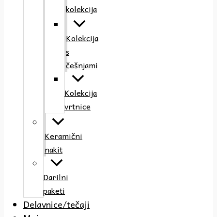
kolekcija
Kolekcija
s
češnjami
Kolekcija
vrtnice
Keramični
nakit
Darilni
paketi
Delavnice/tečaji