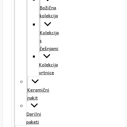
Božična
kolekcija
Kolekcija
s
češnjami
Kolekcija
vrtnice
Keramični
nakit
Darilni
paketi