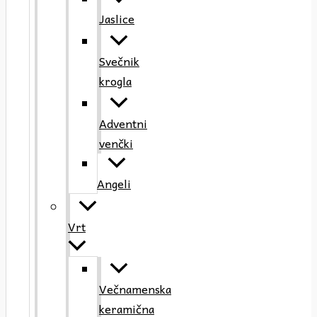
Jaslice
Svečnik
krogla
Adventni
venčki
Angeli
Vrt
Večnamenska
keramična