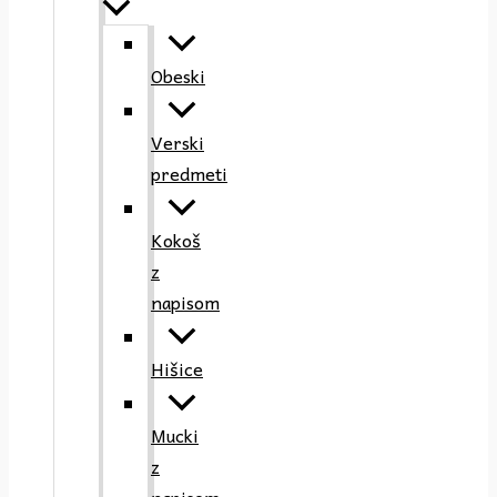
Obeski
Verski
predmeti
Kokoš
z
napisom
Hišice
Mucki
z