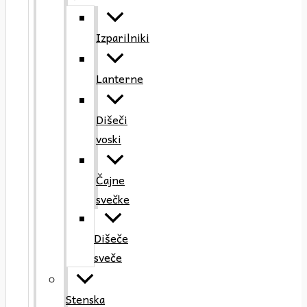
Izparilniki
Lanterne
Dišeči
voski
Čajne
svečke
Dišeče
sveče
Stenska