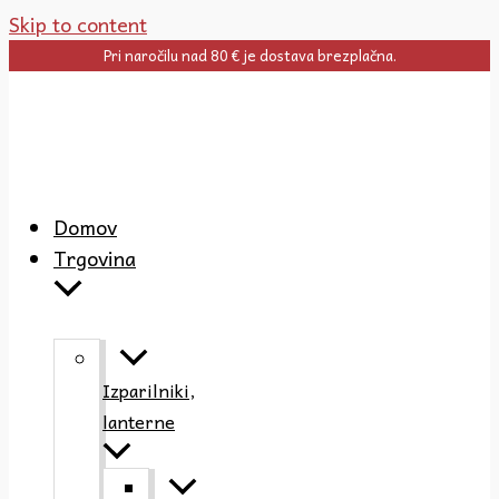
Skip to content
Pri naročilu nad 80 € je dostava brezplačna.
Domov
Trgovina
Izparilniki,
lanterne