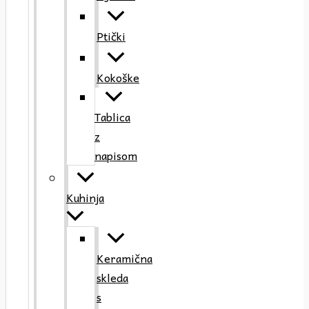
Ptički
Kokoške
Tablica
z
napisom
Kuhinja
Keramična
skleda
s