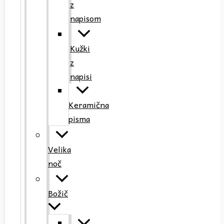
z
napisom
Kužki
z
napisi
Keramična
pisma
Velika
noč
Božič