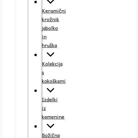
Keramični
krožnik
jabolko
in
hruška
Kolekcija
s
kokoškami
Izdelki
iz
kamenine
Božična