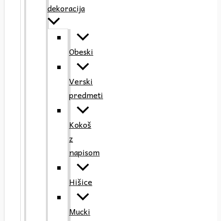
dekoracija
Obeski
Verski
predmeti
Kokoš
z
napisom
Hišice
Mucki