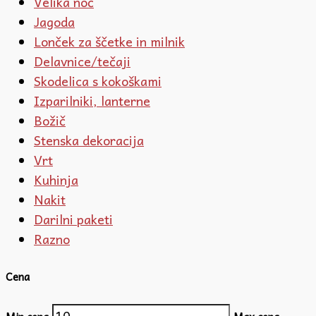
Velika noč
Jagoda
Lonček za ščetke in milnik
Delavnice/tečaji
Skodelica s kokoškami
Izparilniki, lanterne
Božič
Stenska dekoracija
Vrt
Kuhinja
Nakit
Darilni paketi
Razno
Cena