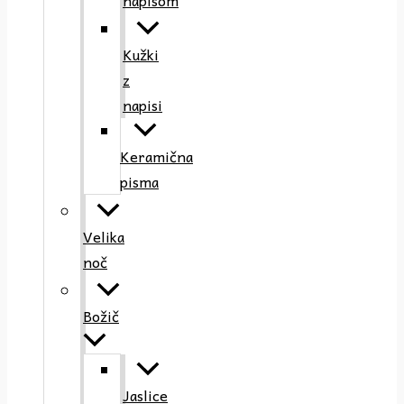
napisom
Kužki
z
napisi
Keramična
pisma
Velika
noč
Božič
Jaslice