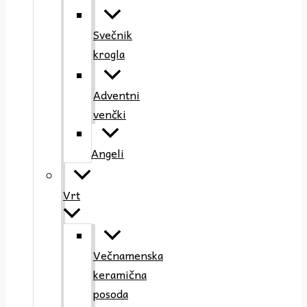
Svečnik
krogla
Adventni
venčki
Angeli
Vrt
Večnamenska
keramična
posoda