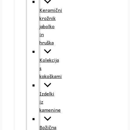
Keramični
krožnik
jabolko
in
hruška
Kolekcija
s
kokoškami
Izdelki
iz
kamenine
Božična