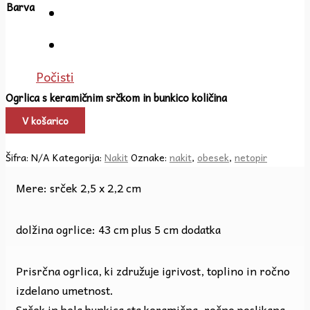
Barva
Počisti
Ogrlica s keramičnim srčkom in bunkico količina
V košarico
Šifra:
N/A
Kategorija:
Nakit
Oznake:
nakit
,
obesek
,
netopir
Mere: srček 2,5 x 2,2 cm
dolžina ogrlice: 43 cm plus 5 cm dodatka
Prisrčna ogrlica, ki združuje igrivost, toplino in ročno
izdelano umetnost.
Srček in bela bunkica sta keramična, ročno poslikana,