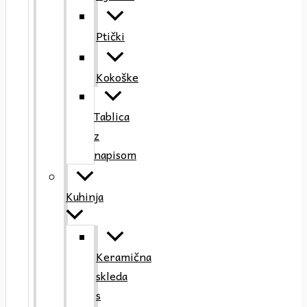
Ptički
Kokoške
Tablica
z
napisom
Kuhinja
Keramična
skleda
s