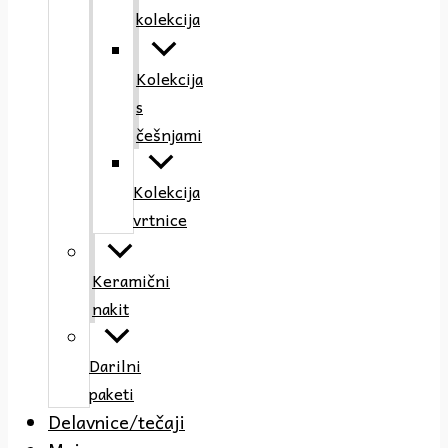
kolekcija
Kolekcija
s
češnjami
Kolekcija
vrtnice
Keramični
nakit
Darilni
paketi
Delavnice/tečaji