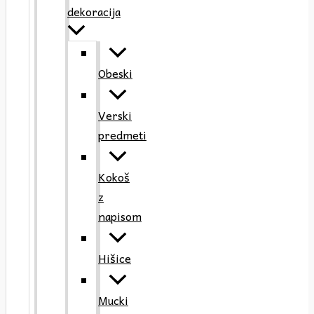
dekoracija
Obeski
Verski
predmeti
Kokoš
z
napisom
Hišice
Mucki