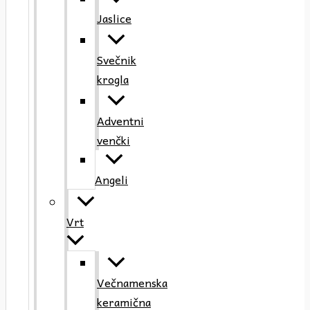
Jaslice
Svečnik
krogla
Adventni
venčki
Angeli
Vrt
Večnamenska
keramična