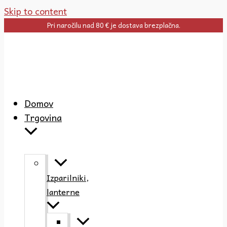
Skip to content
Pri naročilu nad 80 € je dostava brezplačna.
Domov
Trgovina
Izparilniki,
lanterne