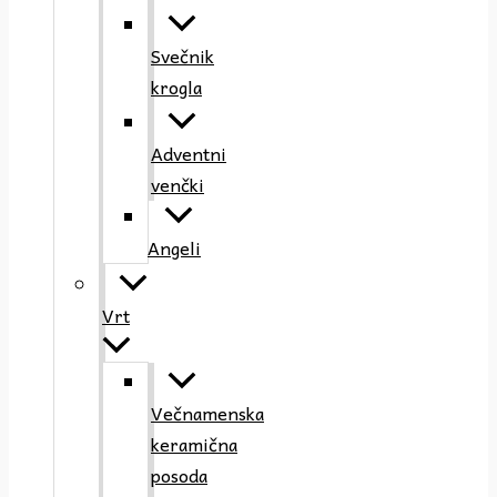
Svečnik
krogla
Adventni
venčki
Angeli
Vrt
Večnamenska
keramična
posoda