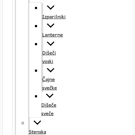
Izparilniki
Lanterne
Dišeči
voski
Čajne
svečke
Dišeče
sveče
Stenska