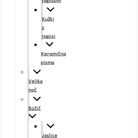
napisom
Kužki
z
napisi
Keramična
pisma
Velika
noč
Božič
Jaslice