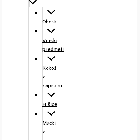
Obeski
Verski
predmeti
Kokoš
z
napisom
Hišice
Mucki
z