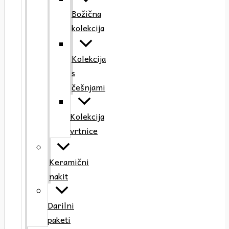
Božična
kolekcija
Kolekcija
s
češnjami
Kolekcija
vrtnice
Keramični
nakit
Darilni
paketi