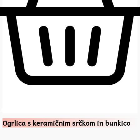
rt
Ogrlica s keramičnim srčkom in bunkico