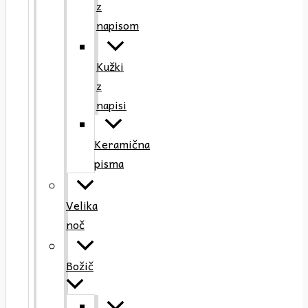
z
napisom
Kužki
z
napisi
Keramična
pisma
Velika
noč
Božič