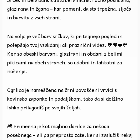
glazirana in žgana – kar pomeni, da sta trpežna, sijoča
in barvita z vseh strani.
Na voljo je več barv srčkov, ki pritegnejo pogled in
polepšajo tvoj vsakdanji ali praznični videz. 🧡💜❤️💙
Ker so obeski barvani, glazirani in obdani z belimi
pikicami na obeh straneh, so udobni in lahkotni za
nošenje.
Ogrlica je nameščena na črni povoščeni vrvici s
kovinsko zaponko in podaljškom, tako da si dolžino
lahko prilagodiš po svojih željah.
🎁 Primerna je kot majhno darilce za nekoga
posebnega – ali pa preprosto zate, ker si zaslužiš nekaj