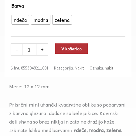
Mini
Barva
uhani
rdeča
modra
zelena
kvadrati
količina
-
+
V košarico
Šifra:
8553048211801
Kategorija:
Nakit
Oznaka:
nakit
Mere: 12 x 12 mm
Prisrčni mini uhančki kvadratne oblike so pobarvani
z barvno glazuro, dodane so bele pikice. Kovinski
deli uhana so brez niklja in zato ne dražijo kože.
Izbirate lahko med barvami:
rdeča, modra, zelena.