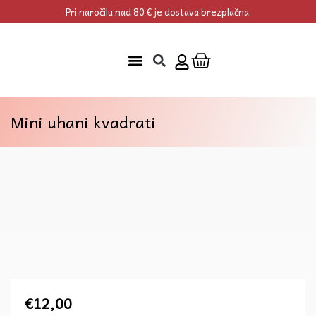
Skip
Pri naročilu nad 80 € je dostava brezplačna.
to
content
Cart
Mini uhani kvadrati
€
12,00