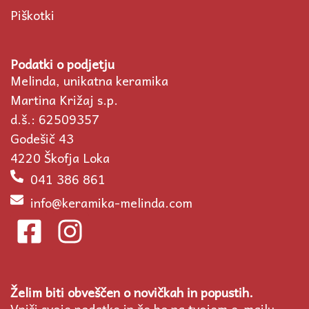
Piškotki
Podatki o podjetju
Melinda, unikatna keramika
Martina Križaj s.p.
d.š.: 62509357
Godešič 43
4220 Škofja Loka
041 386 861
info@keramika-melinda.com
F
I
a
n
c
s
Želim biti obveščen o novičkah in popustih.
e
t
Vpiši svoje podatke in že bo na tvojem e-mailu.