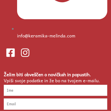
info@keramika-melinda.com
F
I
a
n
c
s
Želim biti obveščen o novičkah in popustih.
e
t
Vpiši svoje podatke in že bo na tvojem e-mailu.
b
a
Ime
o
g
Email
o
r