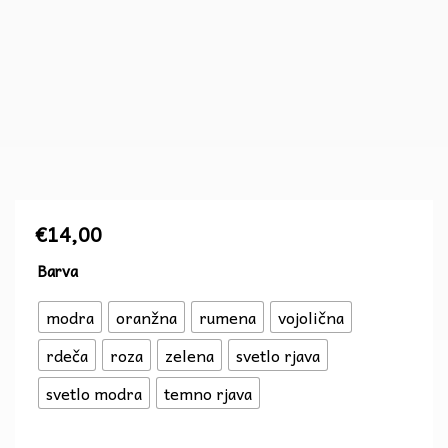
€
14,00
Obesek
Barva
sova
modra
oranžna
rumena
vojolična
količina
rdeča
roza
zelena
svetlo rjava
svetlo modra
temno rjava