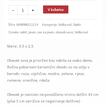
-
+
V košarico
Šifra:
6698986111114
Kategorije:
Velika noč
,
Nakit
Oznake:
nakit
,
jesen
,
vse za jesen
,
obesek sova
,
Velika noč
Mere: 3,5 x 2,5
Obesek sova je prisrčen kos nakita za vsako damo.
Ročno pobarvani keramični obeski so na voljo v
barvah: roza, vijolična, modra, zelena, rjava,
rumena, oranžna, rdeča.
Obesek je nanizan na povoščeno vrvico dolžin 43 cm
(plus 5 cm verižice za reguliranje dolžine)