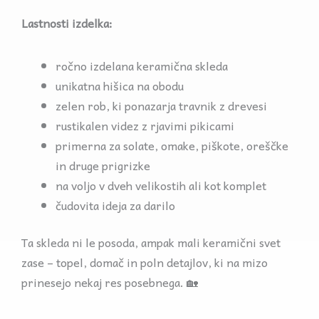
Lastnosti izdelka:
ročno izdelana keramična skleda
unikatna hišica na obodu
zelen rob, ki ponazarja travnik z drevesi
rustikalen videz z rjavimi pikicami
primerna za solate, omake, piškote, oreščke
in druge prigrizke
na voljo v dveh velikostih ali kot komplet
čudovita ideja za darilo
Ta skleda ni le posoda, ampak mali keramični svet
zase – topel, domač in poln detajlov, ki na mizo
prinesejo nekaj res posebnega. 🏡