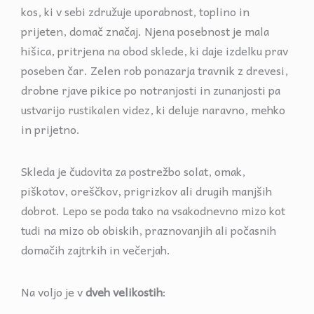
kos, ki v sebi združuje uporabnost, toplino in
prijeten, domač značaj. Njena posebnost je mala
hišica, pritrjena na obod sklede, ki daje izdelku prav
poseben čar. Zelen rob ponazarja travnik z drevesi,
drobne rjave pikice po notranjosti in zunanjosti pa
ustvarijo rustikalen videz, ki deluje naravno, mehko
in prijetno.
Skleda je čudovita za postrežbo solat, omak,
piškotov, oreščkov, prigrizkov ali drugih manjših
dobrot. Lepo se poda tako na vsakodnevno mizo kot
tudi na mizo ob obiskih, praznovanjih ali počasnih
domačih zajtrkih in večerjah.
Na voljo je v
dveh velikostih
: