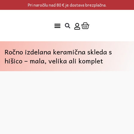
Skip
Pri naročilu nad 80 € je dostava brezplačna.
to
content
Cart
Ročno izdelana keramična skleda s
hišico – mala, velika ali komplet