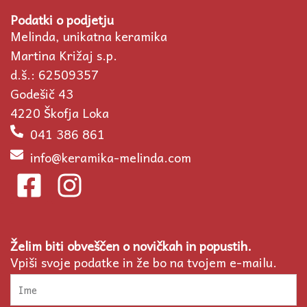
Podatki o podjetju
Melinda, unikatna keramika
Martina Križaj s.p.
d.š.: 62509357
Godešič 43
4220 Škofja Loka
041 386 861
info@keramika-melinda.com
F
I
a
n
c
s
Želim biti obveščen o novičkah in popustih.
e
t
Vpiši svoje podatke in že bo na tvojem e-mailu.
b
a
Ime