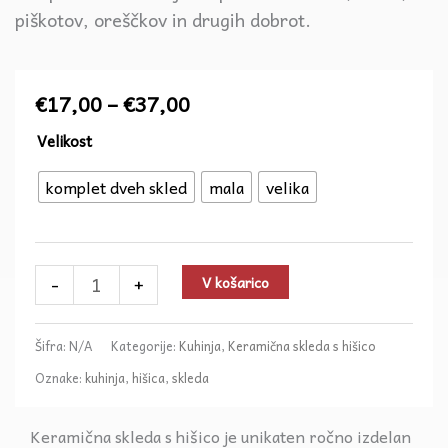
piškotov, oreščkov in drugih dobrot.
Cenovni
€
17,00
–
€
37,00
razpon:
Ročno
Velikost
od
izdelana
€17,00
komplet dveh skled
mala
velika
keramična
do
skleda
€37,00
s
hišico
-
+
V košarico
–
mala,
Šifra:
N/A
Kategorije:
Kuhinja
,
Keramična skleda s hišico
velika
Oznake:
kuhinja
,
hišica
,
skleda
ali
komplet
Keramična skleda s hišico je unikaten ročno izdelan
količina