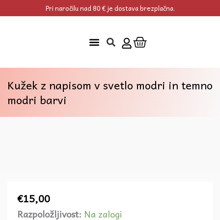
Skip
Pri naročilu nad 80 € je dostava brezplačna.
to
content
Cart
Kužek z napisom v svetlo modri in temno
modri barvi
€
15,00
Razpoložljivost:
Na zalogi
Kužek