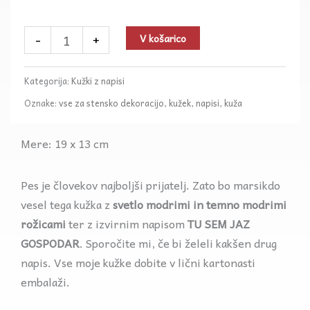
z
napisom
-
+
V košarico
v
svetlo
Kategorija:
Kužki z napisi
modri
Oznake:
vse za stensko dekoracijo
,
kužek
,
napisi
,
kuža
in
temno
Mere: 19 x 13 cm
modri
barvi
Pes je človekov najboljši prijatelj. Zato bo marsikdo
količina
vesel tega kužka z
svetlo modrimi in temno modrimi
rožicami
ter z izvirnim napisom
TU SEM JAZ
GOSPODAR
. Sporočite mi, če bi želeli kakšen drug
napis. Vse moje kužke dobite v lični kartonasti
embalaži.