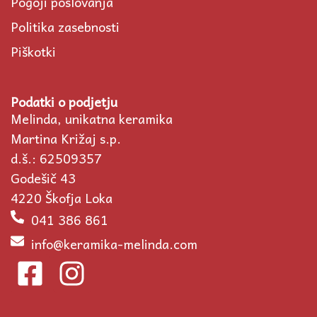
Pogoji poslovanja
Politika zasebnosti
Piškotki
Podatki o podjetju
Melinda, unikatna keramika
Martina Križaj s.p.
d.š.: 62509357
Godešič 43
4220 Škofja Loka
041 386 861
info@keramika-melinda.com
F
I
a
n