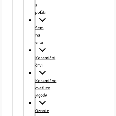
s
polžki
Sem
na
vrtu
Keramični
črvi
Keramične
cvetlice,
jagoda
Oznake