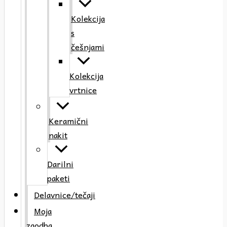
Kolekcija
s
češnjami
Kolekcija
vrtnice
Keramični
nakit
Darilni
paketi
Delavnice/tečaji
Moja
zgodba