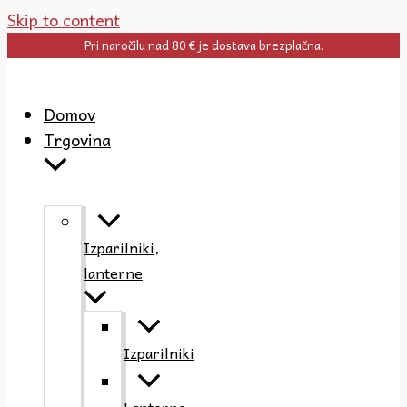
Skip to content
Pri naročilu nad 80 € je dostava brezplačna.
Domov
Trgovina
Izparilniki,
lanterne
Izparilniki