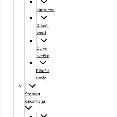
Lanterne
Dišeči
voski
Čajne
svečke
Dišeče
sveče
Stenska
dekoracija