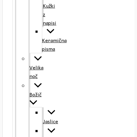
Kužki
z
napisi
Keramična
pisma
Velika
noč
Božič
Jaslice