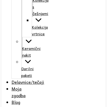
Kolekcija
s
češnjami
Kolekcija
vrtnice
Keramični
nakit
Darilni
paketi
Delavnice/tečaji
Moja
zgodba
Blog