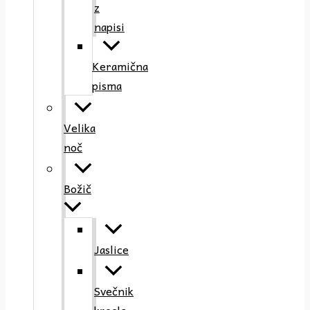
z
napisi
Keramična
pisma
Velika
noč
Božič
Jaslice
Svečnik