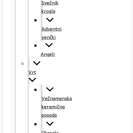
Svečnik
krogla
Adventni
venčki
Angeli
Vrt
Večnamenska
keramična
posoda
Okrogla