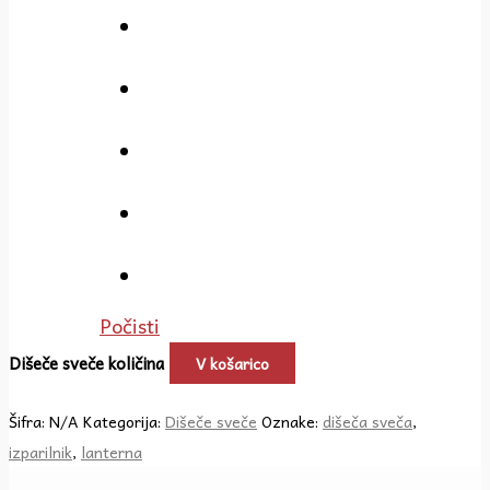
Počisti
Dišeče sveče količina
V košarico
Šifra:
N/A
Kategorija:
Dišeče sveče
Oznake:
dišeča sveča
,
izparilnik
,
lanterna