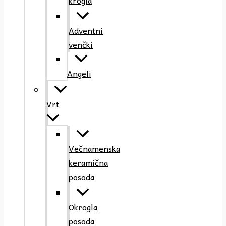
krogla
Adventni
venčki
Angeli
Vrt
Večnamenska
keramična
posoda
Okrogla
posoda