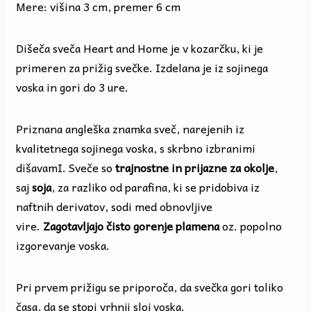
Mere: višina 3 cm, premer 6 cm
Dišeča sveča Heart and Home je v kozarčku, ki je
primeren za prižig svečke. Izdelana je iz sojinega
voska in gori do 3 ure.
Priznana angleška znamka sveč, narejenih iz
kvalitetnega sojinega voska, s skrbno izbranimi
dišavamI. Sveče so
trajnostne in prijazne za okolje
,
saj
soja
, za razliko od parafina, ki se pridobiva iz
naftnih derivatov, sodi med obnovljive
vire.
Zagotavljajo čisto gorenje plamena
oz. popolno
izgorevanje voska.
Pri prvem prižigu se priporoča, da svečka gori toliko
časa, da se stopi vrhnji sloj voska.