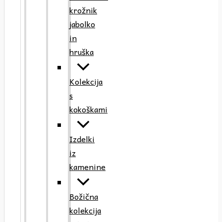
krožnik
jabolko
in
hruška
Kolekcija
s
kokoškami
Izdelki
iz
kamenine
Božična
kolekcija